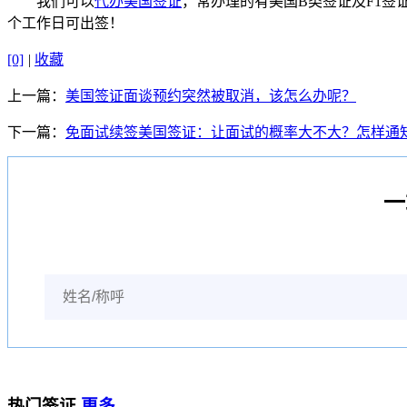
我们可以
代办美国签证
，常办理的有美国B类签证及F1
个工作日可出签！
[0]
|
收藏
上一篇：
美国签证面谈预约突然被取消，该怎么办呢？
下一篇：
免面试续签美国签证：让面试的概率大不大？怎样通
一
热门签证
更多