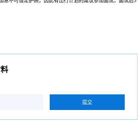
可加急不可借走护照，因此有出行计划的建议参加面试，面试后5
材料
提交